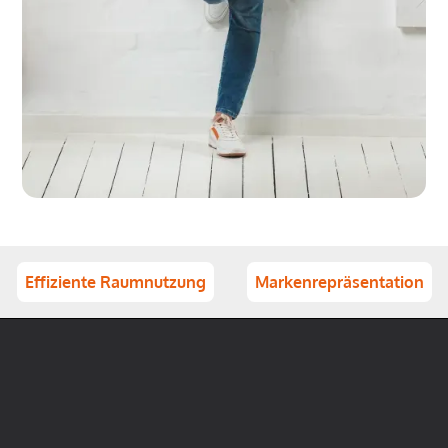
Effiziente Raumnutzung
Markenrepräsentation