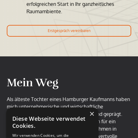
erfolgreichen Start in Ihr ganzheitliches
Raumambiente.
Erstgespräch vereinbaren
Mein Weg
Als älteste Tochter eines Hamburger Kaufmanns haben
mich unternehmerische und wirtschaftliche
×
Perspektiven von Kindheit an begleitet und geprägt.
Diese Webseite verwendet
Nach meinem Wirtschaftsstudium war ich für ein
Cookies.
großes, international agierendes Unternehmen in
Wir verwenden Cookies, um die
Italien und Asien tätig und konnte dabei wertvolle