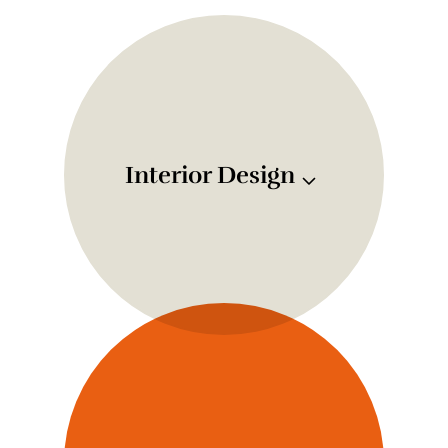
Interior Design
Ich kombiniere technische
Planungsfertigkeit mit meiner
Kreativität sowie dem Gespür für
Trends und Stilrichtungen, um Räume
zu kreieren, die Ihre Persönlichkeit
widerspiegeln und perfekt auf ihren
Alltag zugeschnitten sind.