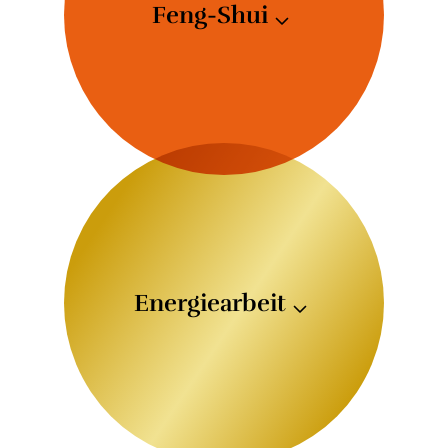
Feng-Shui
Ich nutze die Lehren des Feng-
Shui und dessen Techniken, um
die positive Energie (Qi) in einem
Raum zu fördern und damit Ihr
Wohlbefinden, Ihre Gesundheit
und Ihren Erfolg zu verbessern.
Energiearbeit
Durch den Einsatz meiner
Expertise in der energetischen
Raumarbeit schaffe ich eine
gesunde Umgebung, die
positiven Einfluss auf Ihr