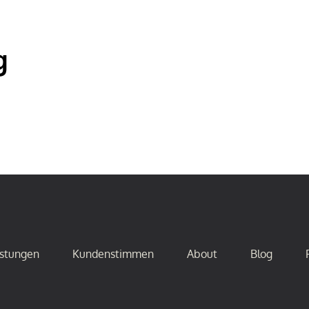
g
istungen
Kundenstimmen
About
Blog